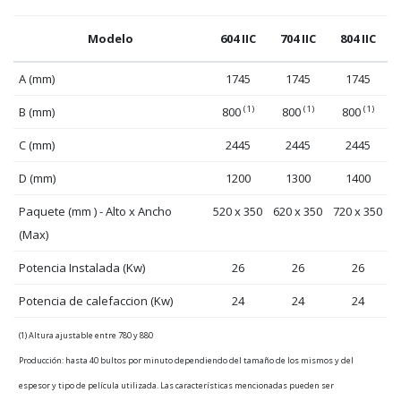
Modelo
604 IIC
704 IIC
804 IIC
A (mm)
1745
1745
1745
(1)
(1)
(1)
B (mm)
800
800
800
C (mm)
2445
2445
2445
D (mm)
1200
1300
1400
Paquete (mm ) - Alto x Ancho
520 x 350
620 x 350
720 x 350
(Max)
Potencia Instalada (Kw)
26
26
26
Potencia de calefaccion (Kw)
24
24
24
(1) Altura ajustable entre 780 y 880
Producción: hasta 40 bultos por minuto dependiendo del tamaño de los mismos y del
espesor y tipo de película utilizada. Las características mencionadas pueden ser