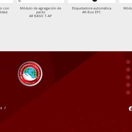
o con
Módulo de agregación de
Etiquetadora automática
Módul
lidad.
packs
AR-Box EPC
AR BASIC T-AP
s /