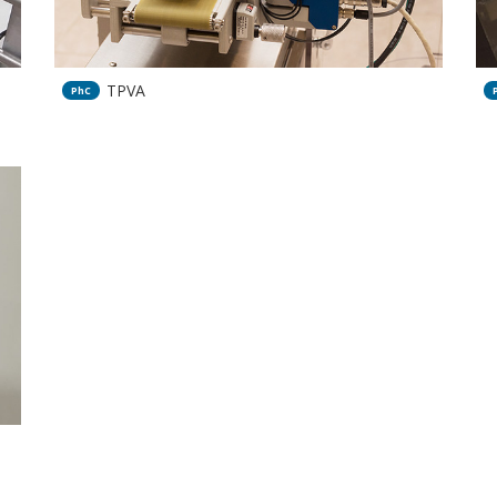
TPVA
PhC