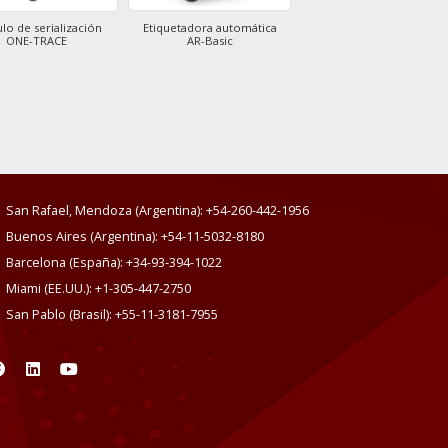
Etiquetadora automática
o de serialización
Agrupadora y envolvedo
AR-Basic
ONE-TRACE
automática
KM-300
San Rafael, Mendoza (Argentina): +54-260-442-1956
Buenos Aires (Argentina): +54-11-5032-8180
Barcelona (España): +34-93-394-1022
Miami (EE.UU.): +1-305-447-2750
San Pablo (Brasil): +55-11-3181-7955