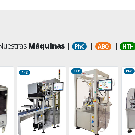
Nuestras
Máquinas
|
|
|
PhC
ABQ
HTH
PhC
PhC
PhC