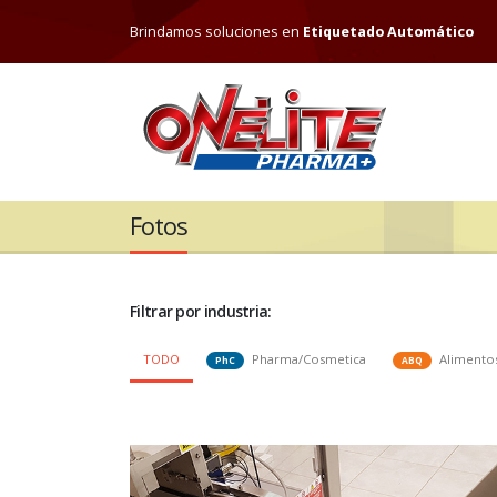
Brindamos soluciones en
Print & Check / Trazabilida
Etiquetado Automático
Fotos
Filtrar por industria:
TODO
Pharma/Cosmetica
Alimento
PhC
ABQ