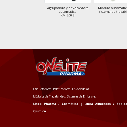
Módulo de agregación
Agrupadora y envolvedora
Módulo automátic
APC-400S
automática
sistema de trazabi
KM-200 S
Etiquetadoras. Paletizadoras. Envolvedoras.
Módulos de Trazabilidad. Sistemas de Embalaje.
Línea Pharma / Cosmética | Línea Alimentos / Bebida
Química