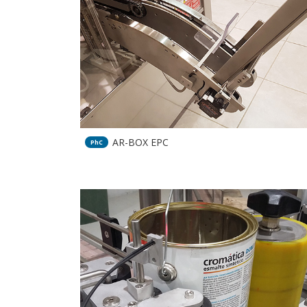
AR-BOX EPC
PhC