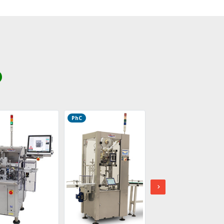
PhC
PhC
ABQ